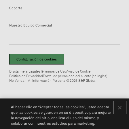
Soporte
Nuestro Equipo Comercial
Configuración de cookies
Disclaimers Legales
Términos de Uso
Aviso de Cookie
Política de Privacidad
Portal de privacidad del cliente (en inglés)
No Vendan Mi Información Personal
© 2026 S&P Global
Al hacer clic en “Aceptar todas las cookies”, usted acepta
que las cookies se guarden en su dispositivo para mejorar
la navegación del sitio, analizar el uso del mismo, y
colaborar con nuestros estudios para marketing.