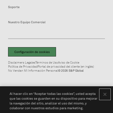
Soporte
Nuestro Equipo Comercial
Configuración de cookies
Disclaimers Legales
Términos de Uso
Aviso de Cookie
Política de Privacidad
Portal de privacidad del cliente (en inglés)
No Vendan Mi Información Personal
© 2026 S&P Global
Al hacer clic en “Aceptar todas las cookies”, usted acepta
que las cookies se guarden en su dispositivo para mejorar
la navegación del sitio, analizar el uso del mismo, y
colaborar con nuestros estudios para marketing.