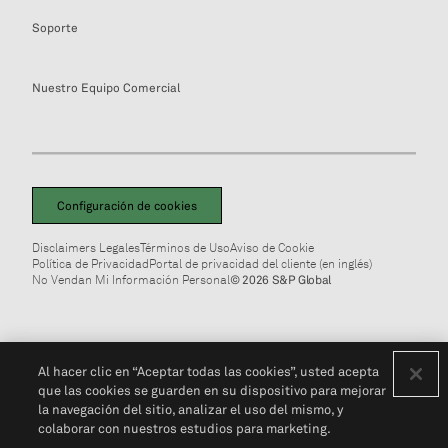
Soporte
Nuestro Equipo Comercial
Configuración de cookies
Disclaimers Legales
Términos de Uso
Aviso de Cookie
Política de Privacidad
Portal de privacidad del cliente (en inglés)
No Vendan Mi Información Personal
© 2026 S&P Global
Al hacer clic en “Aceptar todas las cookies”, usted acepta
que las cookies se guarden en su dispositivo para mejorar
la navegación del sitio, analizar el uso del mismo, y
colaborar con nuestros estudios para marketing.