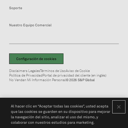
Soporte
Nuestro Equipo Comercial
Configuración de cookies
Disclaimers Legales
Términos de Uso
Aviso de Cookie
Política de Privacidad
Portal de privacidad del cliente (en inglés)
No Vendan Mi Información Personal
© 2026 S&P Global
Al hacer clic en “Aceptar todas las cookies”, usted acepta
que las cookies se guarden en su dispositivo para mejorar
la navegación del sitio, analizar el uso del mismo, y
colaborar con nuestros estudios para marketing.