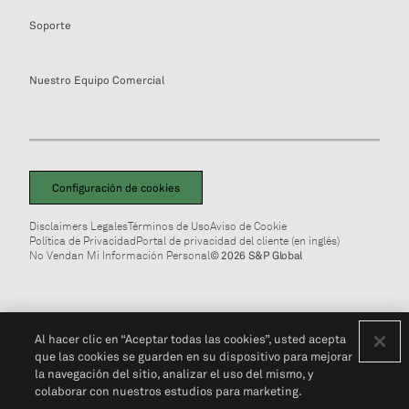
Soporte
Nuestro Equipo Comercial
Configuración de cookies
Disclaimers Legales
Términos de Uso
Aviso de Cookie
Política de Privacidad
Portal de privacidad del cliente (en inglés)
No Vendan Mi Información Personal
© 2026 S&P Global
Al hacer clic en “Aceptar todas las cookies”, usted acepta
que las cookies se guarden en su dispositivo para mejorar
la navegación del sitio, analizar el uso del mismo, y
colaborar con nuestros estudios para marketing.