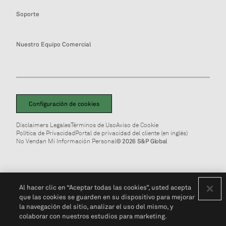
Soporte
Nuestro Equipo Comercial
Configuración de cookies
Disclaimers Legales
Términos de Uso
Aviso de Cookie
Política de Privacidad
Portal de privacidad del cliente (en inglés)
No Vendan Mi Información Personal
© 2026 S&P Global
Al hacer clic en “Aceptar todas las cookies”, usted acepta
que las cookies se guarden en su dispositivo para mejorar
la navegación del sitio, analizar el uso del mismo, y
colaborar con nuestros estudios para marketing.