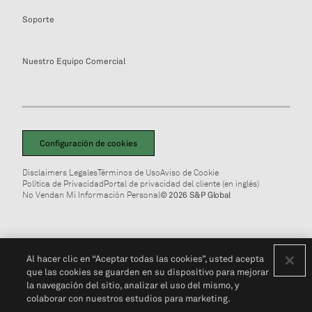
Soporte
Nuestro Equipo Comercial
Configuración de cookies
Disclaimers Legales
Términos de Uso
Aviso de Cookie
Política de Privacidad
Portal de privacidad del cliente (en inglés)
No Vendan Mi Información Personal
© 2026 S&P Global
Al hacer clic en “Aceptar todas las cookies”, usted acepta
que las cookies se guarden en su dispositivo para mejorar
la navegación del sitio, analizar el uso del mismo, y
colaborar con nuestros estudios para marketing.