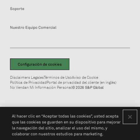
Soporte
Nuestro Equipo Comercial
Configuración de cookies
Disclaimers Legales
Términos de Uso
Aviso de Cookie
Política de Privacidad
Portal de privacidad del cliente (en inglés)
No Vendan Mi Información Personal
© 2026 S&P Global
Al hacer clic en “Aceptar todas las cookies”, usted acepta
que las cookies se guarden en su dispositivo para mejorar
la navegación del sitio, analizar el uso del mismo, y
colaborar con nuestros estudios para marketing.