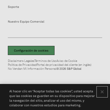
Soporte
Nuestro Equipo Comercial
Configuración de cookies
Disclaimers Legales
Términos de Uso
Aviso de Cookie
Política de Privacidad
Portal de privacidad del cliente (en inglés)
No Vendan Mi Información Personal
© 2026 S&P Global
Al hacer clic en “Aceptar todas las cookies”, usted acepta
que las cookies se guarden en su dispositivo para mejorar
la navegación del sitio, analizar el uso del mismo, y
colaborar con nuestros estudios para marketing.