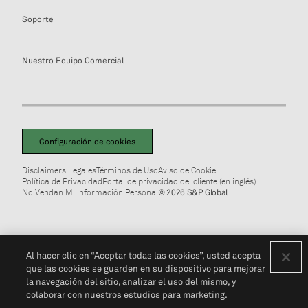
Soporte
Nuestro Equipo Comercial
Configuración de cookies
Disclaimers Legales
Términos de Uso
Aviso de Cookie
Política de Privacidad
Portal de privacidad del cliente (en inglés)
No Vendan Mi Información Personal
© 2026 S&P Global
Al hacer clic en “Aceptar todas las cookies”, usted acepta
que las cookies se guarden en su dispositivo para mejorar
la navegación del sitio, analizar el uso del mismo, y
colaborar con nuestros estudios para marketing.