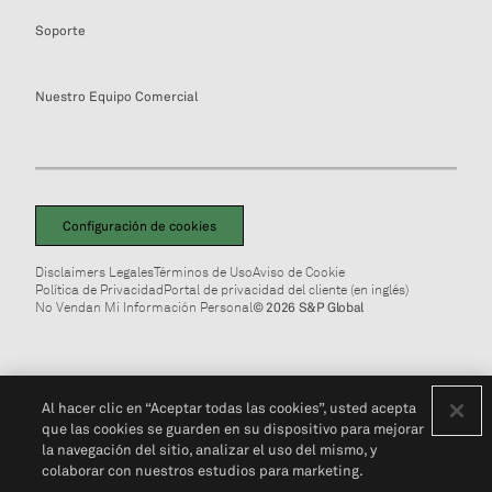
Soporte
Nuestro Equipo Comercial
Configuración de cookies
Disclaimers Legales
Términos de Uso
Aviso de Cookie
Política de Privacidad
Portal de privacidad del cliente (en inglés)
No Vendan Mi Información Personal
© 2026 S&P Global
Al hacer clic en “Aceptar todas las cookies”, usted acepta
que las cookies se guarden en su dispositivo para mejorar
la navegación del sitio, analizar el uso del mismo, y
colaborar con nuestros estudios para marketing.