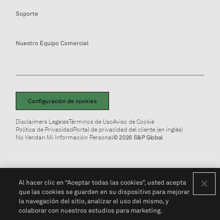
Soporte
Nuestro Equipo Comercial
Configuración de cookies
Disclaimers Legales
Términos de Uso
Aviso de Cookie
Política de Privacidad
Portal de privacidad del cliente (en inglés)
No Vendan Mi Información Personal
© 2026 S&P Global
Al hacer clic en “Aceptar todas las cookies”, usted acepta
que las cookies se guarden en su dispositivo para mejorar
la navegación del sitio, analizar el uso del mismo, y
colaborar con nuestros estudios para marketing.