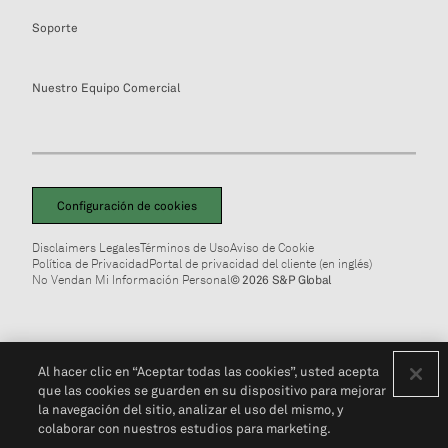
Soporte
Nuestro Equipo Comercial
Configuración de cookies
Disclaimers Legales
Términos de Uso
Aviso de Cookie
Política de Privacidad
Portal de privacidad del cliente (en inglés)
No Vendan Mi Información Personal
© 2026 S&P Global
Al hacer clic en “Aceptar todas las cookies”, usted acepta
que las cookies se guarden en su dispositivo para mejorar
la navegación del sitio, analizar el uso del mismo, y
colaborar con nuestros estudios para marketing.