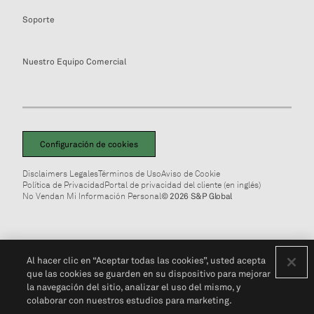
Soporte
Nuestro Equipo Comercial
Configuración de cookies
Disclaimers Legales
Términos de Uso
Aviso de Cookie
Política de Privacidad
Portal de privacidad del cliente (en inglés)
No Vendan Mi Información Personal
© 2026 S&P Global
Al hacer clic en “Aceptar todas las cookies”, usted acepta
que las cookies se guarden en su dispositivo para mejorar
la navegación del sitio, analizar el uso del mismo, y
colaborar con nuestros estudios para marketing.