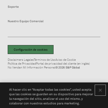
Soporte
Nuestro Equipo Comercial
Configuración de cookies
Disclaimers Legales
Términos de Uso
Aviso de Cookie
Política de Privacidad
Portal de privacidad del cliente (en inglés)
No Vendan Mi Información Personal
© 2026 S&P Global
Al hacer clic en “Aceptar todas las cookies”, usted acepta
que las cookies se guarden en su dispositivo para mejorar
la navegación del sitio, analizar el uso del mismo, y
colaborar con nuestros estudios para marketing.