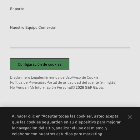
Soporte
Nuestro Equipo Comercial
Configuración de cookies
Disclaimers Legales
Términos de Uso
Aviso de Cookie
Política de Privacidad
Portal de privacidad del cliente (en inglés)
No Vendan Mi Información Personal
© 2026 S&P Global
Al hacer clic en “Aceptar todas las cookies”, usted acepta
que las cookies se guarden en su dispositivo para mejorar
la navegación del sitio, analizar el uso del mismo, y
colaborar con nuestros estudios para marketing.