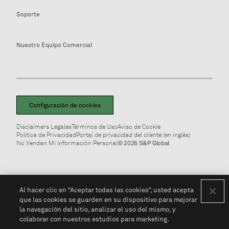
Soporte
Nuestro Equipo Comercial
Configuración de cookies
Disclaimers Legales
Términos de Uso
Aviso de Cookie
Política de Privacidad
Portal de privacidad del cliente (en inglés)
No Vendan Mi Información Personal
© 2026 S&P Global
Al hacer clic en “Aceptar todas las cookies”, usted acepta
que las cookies se guarden en su dispositivo para mejorar
la navegación del sitio, analizar el uso del mismo, y
colaborar con nuestros estudios para marketing.