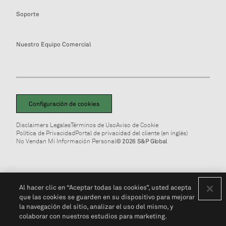
Soporte
Nuestro Equipo Comercial
Configuración de cookies
Disclaimers Legales
Términos de Uso
Aviso de Cookie
Política de Privacidad
Portal de privacidad del cliente (en inglés)
No Vendan Mi Información Personal
© 2026 S&P Global
Al hacer clic en “Aceptar todas las cookies”, usted acepta
que las cookies se guarden en su dispositivo para mejorar
la navegación del sitio, analizar el uso del mismo, y
colaborar con nuestros estudios para marketing.