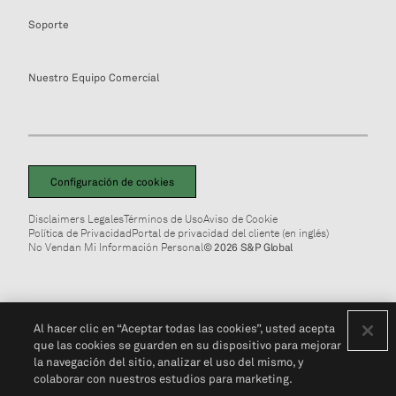
Soporte
Nuestro Equipo Comercial
Configuración de cookies
Disclaimers Legales
Términos de Uso
Aviso de Cookie
Política de Privacidad
Portal de privacidad del cliente (en inglés)
No Vendan Mi Información Personal
© 2026 S&P Global
Al hacer clic en “Aceptar todas las cookies”, usted acepta
que las cookies se guarden en su dispositivo para mejorar
la navegación del sitio, analizar el uso del mismo, y
colaborar con nuestros estudios para marketing.