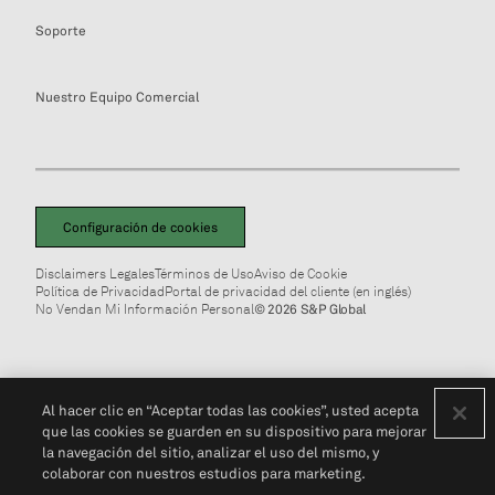
Soporte
Nuestro Equipo Comercial
Configuración de cookies
Disclaimers Legales
Términos de Uso
Aviso de Cookie
Política de Privacidad
Portal de privacidad del cliente (en inglés)
No Vendan Mi Información Personal
© 2026 S&P Global
Al hacer clic en “Aceptar todas las cookies”, usted acepta
que las cookies se guarden en su dispositivo para mejorar
la navegación del sitio, analizar el uso del mismo, y
colaborar con nuestros estudios para marketing.