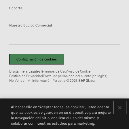
Soporte
Nuestro Equipo Comercial
Configuración de cookies
Disclaimers Legales
Términos de Uso
Aviso de Cookie
Política de Privacidad
Portal de privacidad del cliente (en inglés)
No Vendan Mi Información Personal
© 2026 S&P Global
Al hacer clic en “Aceptar todas las cookies”, usted acepta
que las cookies se guarden en su dispositivo para mejorar
la navegación del sitio, analizar el uso del mismo, y
colaborar con nuestros estudios para marketing.