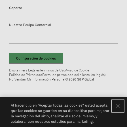
Soporte
Nuestro Equipo Comercial
Configuración de cookies
Disclaimers Legales
Términos de Uso
Aviso de Cookie
Política de Privacidad
Portal de privacidad del cliente (en inglés)
No Vendan Mi Información Personal
© 2026 S&P Global
Al hacer clic en “Aceptar todas las cookies”, usted acepta
que las cookies se guarden en su dispositivo para mejorar
la navegación del sitio, analizar el uso del mismo, y
colaborar con nuestros estudios para marketing.