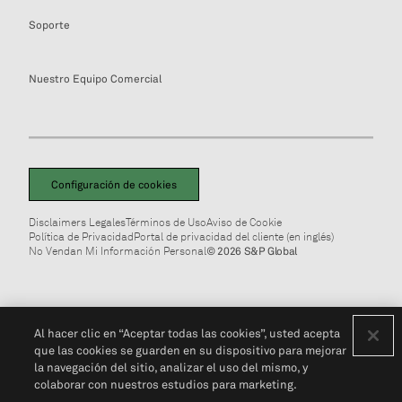
Soporte
Nuestro Equipo Comercial
Configuración de cookies
Disclaimers Legales
Términos de Uso
Aviso de Cookie
Política de Privacidad
Portal de privacidad del cliente (en inglés)
No Vendan Mi Información Personal
© 2026 S&P Global
Al hacer clic en “Aceptar todas las cookies”, usted acepta
que las cookies se guarden en su dispositivo para mejorar
la navegación del sitio, analizar el uso del mismo, y
colaborar con nuestros estudios para marketing.