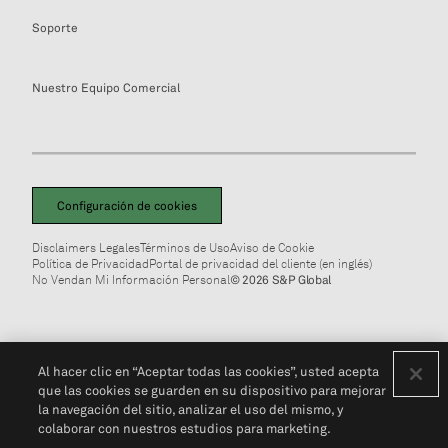
Soporte
Nuestro Equipo Comercial
Configuración de cookies
Disclaimers Legales
Términos de Uso
Aviso de Cookie
Política de Privacidad
Portal de privacidad del cliente (en inglés)
No Vendan Mi Información Personal
© 2026 S&P Global
Al hacer clic en “Aceptar todas las cookies”, usted acepta
que las cookies se guarden en su dispositivo para mejorar
la navegación del sitio, analizar el uso del mismo, y
colaborar con nuestros estudios para marketing.