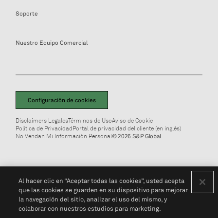
Soporte
Nuestro Equipo Comercial
Configuración de cookies
Disclaimers Legales
Términos de Uso
Aviso de Cookie
Política de Privacidad
Portal de privacidad del cliente (en inglés)
No Vendan Mi Información Personal
© 2026 S&P Global
Al hacer clic en “Aceptar todas las cookies”, usted acepta
que las cookies se guarden en su dispositivo para mejorar
la navegación del sitio, analizar el uso del mismo, y
colaborar con nuestros estudios para marketing.