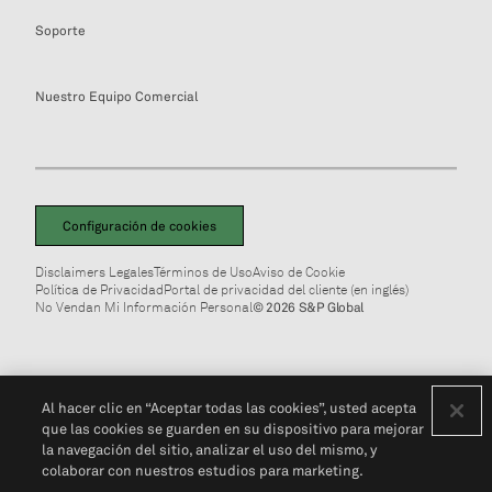
Soporte
Nuestro Equipo Comercial
Configuración de cookies
Disclaimers Legales
Términos de Uso
Aviso de Cookie
Política de Privacidad
Portal de privacidad del cliente (en inglés)
No Vendan Mi Información Personal
© 2026 S&P Global
Al hacer clic en “Aceptar todas las cookies”, usted acepta
que las cookies se guarden en su dispositivo para mejorar
la navegación del sitio, analizar el uso del mismo, y
colaborar con nuestros estudios para marketing.