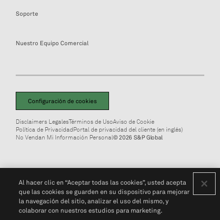
Soporte
Nuestro Equipo Comercial
Configuración de cookies
Disclaimers Legales
Términos de Uso
Aviso de Cookie
Política de Privacidad
Portal de privacidad del cliente (en inglés)
No Vendan Mi Información Personal
© 2026 S&P Global
Al hacer clic en “Aceptar todas las cookies”, usted acepta
que las cookies se guarden en su dispositivo para mejorar
la navegación del sitio, analizar el uso del mismo, y
colaborar con nuestros estudios para marketing.