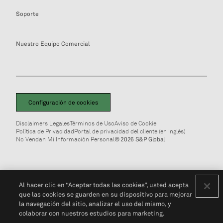
Soporte
Nuestro Equipo Comercial
Configuración de cookies
Disclaimers Legales
Términos de Uso
Aviso de Cookie
Política de Privacidad
Portal de privacidad del cliente (en inglés)
No Vendan Mi Información Personal
© 2026 S&P Global
Al hacer clic en “Aceptar todas las cookies”, usted acepta
que las cookies se guarden en su dispositivo para mejorar
la navegación del sitio, analizar el uso del mismo, y
colaborar con nuestros estudios para marketing.