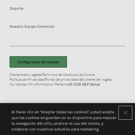
Soporte
Nuestro Equipo Comercial
Configuración de cookies
Disclaimers Legales
Términos de Uso
Aviso de Cookie
Política de Privacidad
Portal de privacidad del cliente (en inglés)
No Vendan Mi Información Personal
© 2026 S&P Global
Al hacer clic en “Aceptar todas las cookies”, usted acepta
que las cookies se guarden en su dispositivo para mejorar
la navegación del sitio, analizar el uso del mismo, y
colaborar con nuestros estudios para marketing.