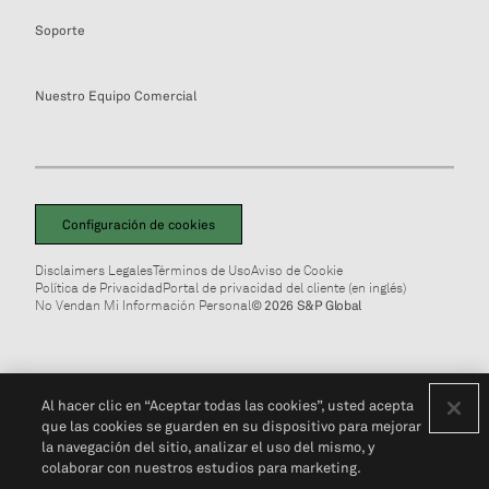
Soporte
Nuestro Equipo Comercial
Configuración de cookies
Disclaimers Legales
Términos de Uso
Aviso de Cookie
Política de Privacidad
Portal de privacidad del cliente (en inglés)
No Vendan Mi Información Personal
© 2026 S&P Global
Al hacer clic en “Aceptar todas las cookies”, usted acepta
que las cookies se guarden en su dispositivo para mejorar
la navegación del sitio, analizar el uso del mismo, y
colaborar con nuestros estudios para marketing.