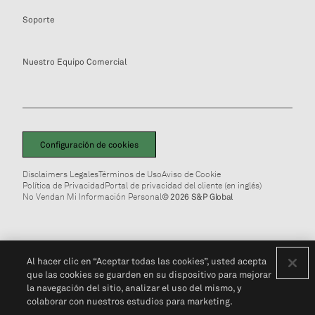
Soporte
Nuestro Equipo Comercial
Configuración de cookies
Disclaimers Legales
Términos de Uso
Aviso de Cookie
Política de Privacidad
Portal de privacidad del cliente (en inglés)
No Vendan Mi Información Personal
© 2026 S&P Global
Al hacer clic en “Aceptar todas las cookies”, usted acepta
que las cookies se guarden en su dispositivo para mejorar
la navegación del sitio, analizar el uso del mismo, y
colaborar con nuestros estudios para marketing.