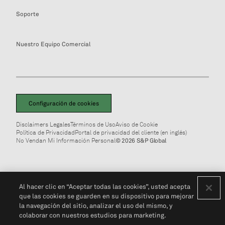
Soporte
Nuestro Equipo Comercial
Configuración de cookies
Disclaimers Legales
Términos de Uso
Aviso de Cookie
Política de Privacidad
Portal de privacidad del cliente (en inglés)
No Vendan Mi Información Personal
© 2026 S&P Global
Al hacer clic en “Aceptar todas las cookies”, usted acepta
que las cookies se guarden en su dispositivo para mejorar
la navegación del sitio, analizar el uso del mismo, y
colaborar con nuestros estudios para marketing.