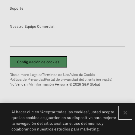
Soporte
Nuestro Equipo Comercial
Configuración de cookies
Disclaimers Legales
Términos de Uso
Aviso de Cookie
Política de Privacidad
Portal de privacidad del cliente (en inglés)
No Vendan Mi Información Personal
© 2026 S&P Global
Al hacer clic en “Aceptar todas las cookies”, usted acepta
que las cookies se guarden en su dispositivo para mejorar
la navegación del sitio, analizar el uso del mismo, y
colaborar con nuestros estudios para marketing.