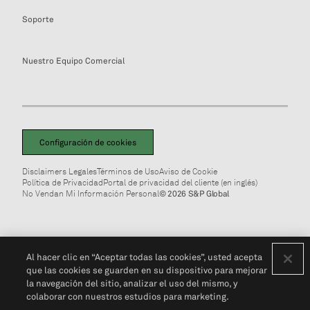
Soporte
Nuestro Equipo Comercial
Configuración de cookies
Disclaimers Legales
Términos de Uso
Aviso de Cookie
Política de Privacidad
Portal de privacidad del cliente (en inglés)
No Vendan Mi Información Personal
© 2026 S&P Global
Al hacer clic en “Aceptar todas las cookies”, usted acepta
que las cookies se guarden en su dispositivo para mejorar
la navegación del sitio, analizar el uso del mismo, y
colaborar con nuestros estudios para marketing.