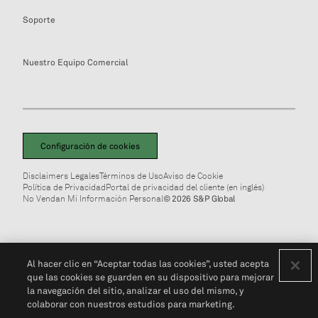
Soporte
Nuestro Equipo Comercial
Configuración de cookies
Disclaimers Legales
Términos de Uso
Aviso de Cookie
Política de Privacidad
Portal de privacidad del cliente (en inglés)
No Vendan Mi Información Personal
© 2026 S&P Global
Al hacer clic en “Aceptar todas las cookies”, usted acepta
que las cookies se guarden en su dispositivo para mejorar
la navegación del sitio, analizar el uso del mismo, y
colaborar con nuestros estudios para marketing.