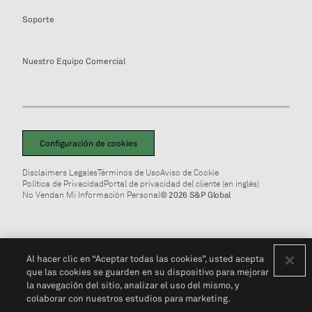
Soporte
Nuestro Equipo Comercial
Configuración de cookies
Disclaimers Legales
Términos de Uso
Aviso de Cookie
Política de Privacidad
Portal de privacidad del cliente (en inglés)
No Vendan Mi Información Personal
© 2026 S&P Global
Al hacer clic en “Aceptar todas las cookies”, usted acepta
que las cookies se guarden en su dispositivo para mejorar
la navegación del sitio, analizar el uso del mismo, y
colaborar con nuestros estudios para marketing.