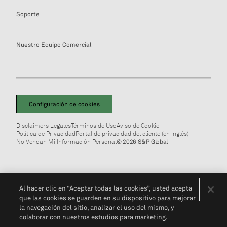
Soporte
Nuestro Equipo Comercial
Configuración de cookies
Disclaimers Legales
Términos de Uso
Aviso de Cookie
Política de Privacidad
Portal de privacidad del cliente (en inglés)
No Vendan Mi Información Personal
© 2026 S&P Global
Al hacer clic en “Aceptar todas las cookies”, usted acepta
que las cookies se guarden en su dispositivo para mejorar
la navegación del sitio, analizar el uso del mismo, y
colaborar con nuestros estudios para marketing.