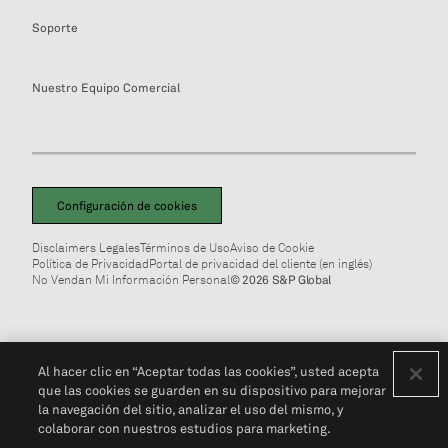
Soporte
Nuestro Equipo Comercial
Configuración de cookies
Disclaimers Legales
Términos de Uso
Aviso de Cookie
Política de Privacidad
Portal de privacidad del cliente (en inglés)
No Vendan Mi Información Personal
© 2026 S&P Global
Al hacer clic en “Aceptar todas las cookies”, usted acepta
que las cookies se guarden en su dispositivo para mejorar
la navegación del sitio, analizar el uso del mismo, y
colaborar con nuestros estudios para marketing.