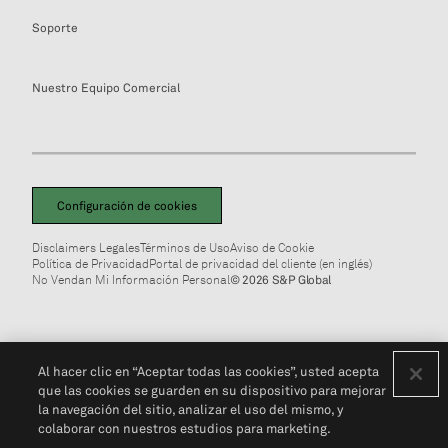
Soporte
Nuestro Equipo Comercial
Configuración de cookies
Disclaimers Legales
Términos de Uso
Aviso de Cookie
Política de Privacidad
Portal de privacidad del cliente (en inglés)
No Vendan Mi Información Personal
© 2026 S&P Global
Al hacer clic en “Aceptar todas las cookies”, usted acepta
que las cookies se guarden en su dispositivo para mejorar
la navegación del sitio, analizar el uso del mismo, y
colaborar con nuestros estudios para marketing.