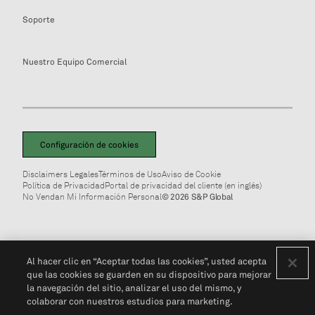
Soporte
Nuestro Equipo Comercial
Configuración de cookies
Disclaimers Legales
Términos de Uso
Aviso de Cookie
Política de Privacidad
Portal de privacidad del cliente (en inglés)
No Vendan Mi Información Personal
© 2026 S&P Global
Al hacer clic en “Aceptar todas las cookies”, usted acepta
que las cookies se guarden en su dispositivo para mejorar
la navegación del sitio, analizar el uso del mismo, y
colaborar con nuestros estudios para marketing.