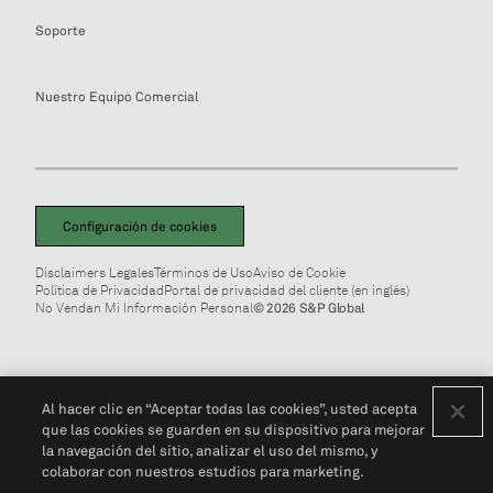
Soporte
Nuestro Equipo Comercial
Configuración de cookies
Disclaimers Legales
Términos de Uso
Aviso de Cookie
Política de Privacidad
Portal de privacidad del cliente (en inglés)
No Vendan Mi Información Personal
© 2026 S&P Global
Al hacer clic en “Aceptar todas las cookies”, usted acepta
que las cookies se guarden en su dispositivo para mejorar
la navegación del sitio, analizar el uso del mismo, y
colaborar con nuestros estudios para marketing.