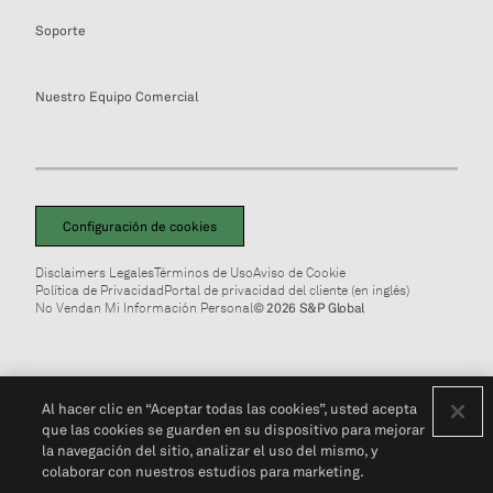
Soporte
Nuestro Equipo Comercial
Configuración de cookies
Disclaimers Legales
Términos de Uso
Aviso de Cookie
Política de Privacidad
Portal de privacidad del cliente (en inglés)
No Vendan Mi Información Personal
© 2026 S&P Global
Al hacer clic en “Aceptar todas las cookies”, usted acepta
que las cookies se guarden en su dispositivo para mejorar
la navegación del sitio, analizar el uso del mismo, y
colaborar con nuestros estudios para marketing.