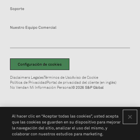
Soporte
Nuestro Equipo Comercial
Configuración de cookies
Disclaimers Legales
Términos de Uso
Aviso de Cookie
Política de Privacidad
Portal de privacidad del cliente (en inglés)
No Vendan Mi Información Personal
© 2026 S&P Global
Al hacer clic en “Aceptar todas las cookies”, usted acepta
que las cookies se guarden en su dispositivo para mejorar
la navegación del sitio, analizar el uso del mismo, y
colaborar con nuestros estudios para marketing.