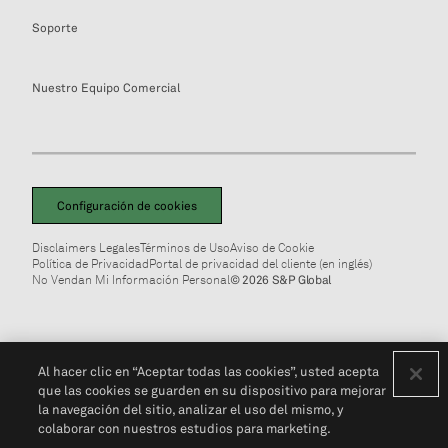
Soporte
Nuestro Equipo Comercial
Configuración de cookies
Disclaimers Legales
Términos de Uso
Aviso de Cookie
Política de Privacidad
Portal de privacidad del cliente (en inglés)
No Vendan Mi Información Personal
© 2026 S&P Global
Al hacer clic en “Aceptar todas las cookies”, usted acepta
que las cookies se guarden en su dispositivo para mejorar
la navegación del sitio, analizar el uso del mismo, y
colaborar con nuestros estudios para marketing.