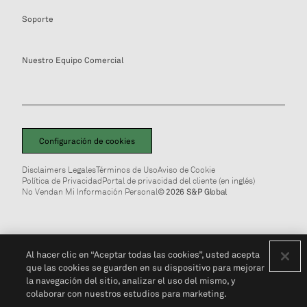
Soporte
Nuestro Equipo Comercial
Configuración de cookies
Disclaimers Legales
Términos de Uso
Aviso de Cookie
Política de Privacidad
Portal de privacidad del cliente (en inglés)
No Vendan Mi Información Personal
© 2026 S&P Global
Al hacer clic en “Aceptar todas las cookies”, usted acepta
que las cookies se guarden en su dispositivo para mejorar
la navegación del sitio, analizar el uso del mismo, y
colaborar con nuestros estudios para marketing.