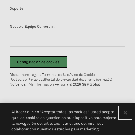
Soporte
Nuestro Equipo Comercial
Configuración de cookies
Disclaimers Legales
Términos de Uso
Aviso de Cookie
Política de Privacidad
Portal de privacidad del cliente (en inglés)
No Vendan Mi Información Personal
© 2026 S&P Global
Al hacer clic en “Aceptar todas las cookies”, usted acepta
que las cookies se guarden en su dispositivo para mejorar
la navegación del sitio, analizar el uso del mismo, y
colaborar con nuestros estudios para marketing.