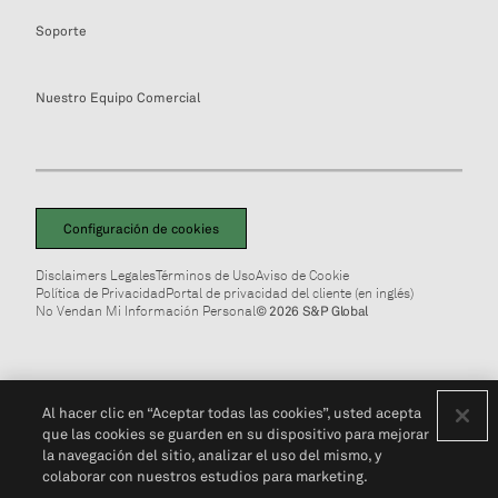
Soporte
Nuestro Equipo Comercial
Configuración de cookies
Disclaimers Legales
Términos de Uso
Aviso de Cookie
Política de Privacidad
Portal de privacidad del cliente (en inglés)
No Vendan Mi Información Personal
© 2026 S&P Global
Al hacer clic en “Aceptar todas las cookies”, usted acepta
que las cookies se guarden en su dispositivo para mejorar
la navegación del sitio, analizar el uso del mismo, y
colaborar con nuestros estudios para marketing.