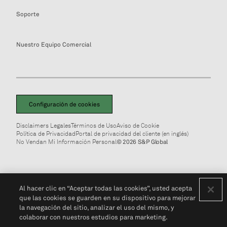
Soporte
Nuestro Equipo Comercial
Configuración de cookies
Disclaimers Legales
Términos de Uso
Aviso de Cookie
Política de Privacidad
Portal de privacidad del cliente (en inglés)
No Vendan Mi Información Personal
© 2026 S&P Global
Al hacer clic en “Aceptar todas las cookies”, usted acepta
que las cookies se guarden en su dispositivo para mejorar
la navegación del sitio, analizar el uso del mismo, y
colaborar con nuestros estudios para marketing.