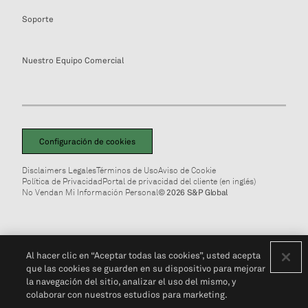
Soporte
Nuestro Equipo Comercial
Configuración de cookies
Disclaimers Legales
Términos de Uso
Aviso de Cookie
Política de Privacidad
Portal de privacidad del cliente (en inglés)
No Vendan Mi Información Personal
© 2026 S&P Global
Al hacer clic en “Aceptar todas las cookies”, usted acepta
que las cookies se guarden en su dispositivo para mejorar
la navegación del sitio, analizar el uso del mismo, y
colaborar con nuestros estudios para marketing.