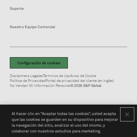
Soporte
Nuestro Equipo Comercial
Configuración de cookies
Disclaimers Legales
Términos de Uso
Aviso de Cookie
Política de Privacidad
Portal de privacidad del cliente (en inglés)
No Vendan Mi Información Personal
© 2026 S&P Global
Al hacer clic en “Aceptar todas las cookies”, usted acepta
que las cookies se guarden en su dispositivo para mejorar
la navegación del sitio, analizar el uso del mismo, y
colaborar con nuestros estudios para marketing.